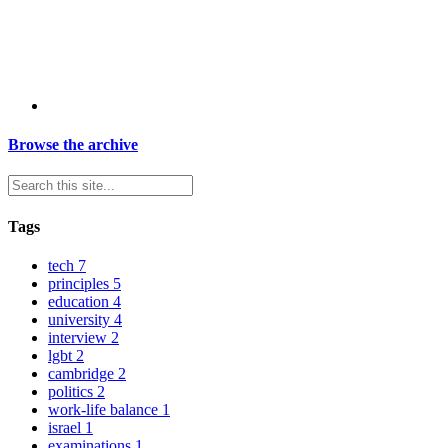
Browse the archive
Tags
tech
7
principles
5
education
4
university
4
interview
2
lgbt
2
cambridge
2
politics
2
work-life balance
1
israel
1
examinations
1