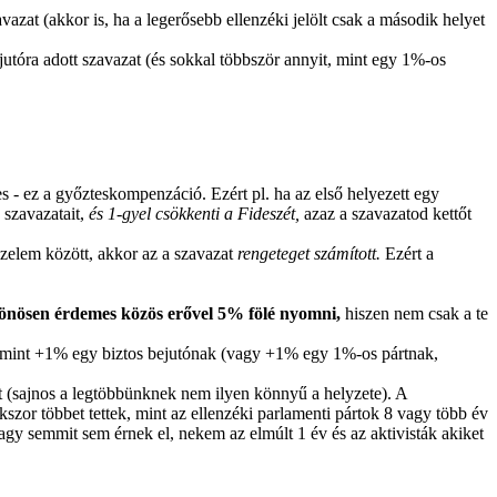
avazat (akkor is, ha a legerősebb ellenzéki jelölt csak a második helyet
utóra adott szavazat (és sokkal többször annyit, mint egy 1%-os
s - ez a győzteskompenzáció. Ezért pl. ha az első helyezett egy
k szavazatait,
és 1-gyel csökkenti a Fideszét,
azaz a szavazatod kettőt
őzelem között, akkor az a szavazat
rengeteget számított.
Ezért a
önösen érdemes közös erővel 5% fölé nyomni,
hiszen nem csak a te
mint +1% egy biztos bejutónak (vagy +1% egy 1%-os pártnak,
 (sajnos a legtöbbünknek nem ilyen könnyű a helyzete). A
kszor többet tettek, mint az ellenzéki parlamenti pártok 8 vagy több év
vagy semmit sem érnek el, nekem az elmúlt 1 év és az aktivisták akiket