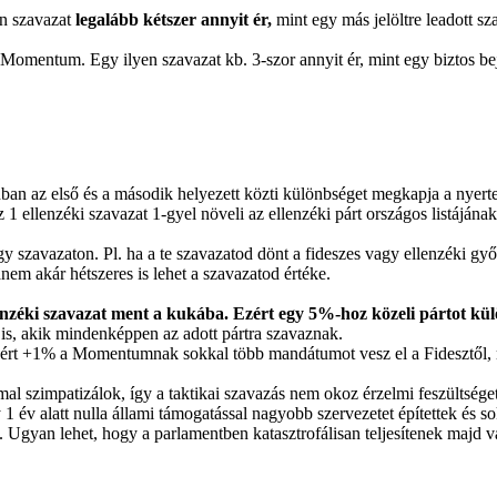
n szavazat
legalább kétszer annyit ér,
mint egy más jelöltre leadott sz
 Momentum. Egy ilyen szavazat kb. 3-szor annyit ér, mint egy biztos bej
nban az első és a második helyezett közti különbséget megkapja a nyerte
z 1 ellenzéki szavazat 1-gyel növeli az ellenzéki párt országos listájána
 szavazaton. Pl. ha a te szavazatod dönt a fideszes vagy ellenzéki gy
em akár hétszeres is lehet a szavazatod értéke.
zéki szavazat ment a kukába. Ezért egy 5%-hoz közeli pártot kül
is, akik mindenképpen az adott pártra szavaznak.
ért +1% a Momentumnak sokkal több mandátumot vesz el a Fidesztől, 
 szimpatizálok, így a taktikai szavazás nem okoz érzelmi feszültséget
 év alatt nulla állami támogatással nagyobb szervezetet építettek és so
s. Ugyan lehet, hogy a parlamentben katasztrofálisan teljesítenek majd 