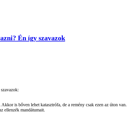
avazni? Én így szavazok
 szavazok:
 Akkor is bőven lehet katasztrófa, de a remény csak ezen az úton van.
az ellenzék mandátumait.