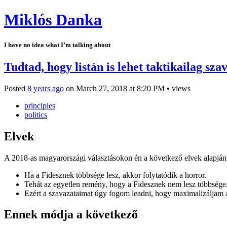
Miklós Danka
I have no idea what I’m talking about
Tudtad, hogy listán is lehet taktikailag sz
Posted
8 years ago
on
March 27, 2018
at
8:20 PM
•
views
principles
politics
Elvek
A 2018-as magyarországi választásokon én a következő elvek alapján
Ha a Fidesznek többsége lesz, akkor folytatódik a horror.
Tehát az egyetlen remény, hogy a Fidesznek nem lesz többsége.
Ezért a szavazataimat úgy fogom leadni, hogy maximalizáljam 
Ennek módja a következő