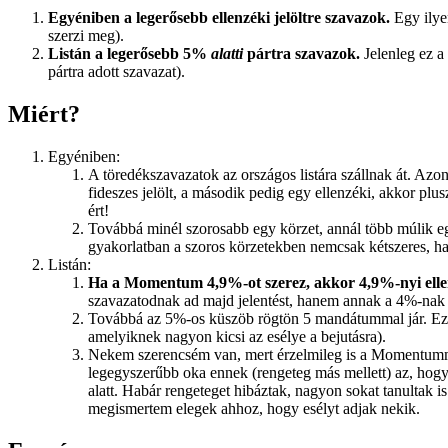
Egyéniben a legerősebb ellenzéki jelöltre szavazok.
Egy ilye
szerzi meg).
Listán a legerősebb 5%
alatti
pártra szavazok.
Jelenleg ez a
pártra adott szavazat).
Miért?
Egyéniben:
A töredékszavazatok az országos listára szállnak át. Azo
fideszes jelölt, a második pedig egy ellenzéki, akkor plus
ért!
Továbbá minél szorosabb egy körzet, annál több múlik egy
gyakorlatban a szoros körzetekben nemcsak kétszeres, han
Listán:
Ha a Momentum 4,9%-ot szerez, akkor 4,9%-nyi ellen
szavazatodnak ad majd jelentést, hanem annak a 4%-nak 
Továbbá az 5%-os küszöb rögtön 5 mandátummal jár. Ez
amelyiknek nagyon kicsi az esélye a bejutásra).
Nekem szerencsém van, mert érzelmileg is a Momentummal
legegyszerűbb oka ennek (rengeteg más mellett) az, hogy 1
alatt. Habár rengeteget hibáztak, nagyon sokat tanultak i
megismertem elegek ahhoz, hogy esélyt adjak nekik.